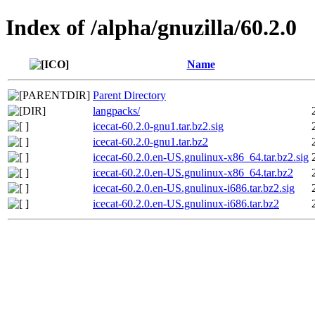
Index of /alpha/gnuzilla/60.2.0
Name
Parent Directory
langpacks/
icecat-60.2.0-gnu1.tar.bz2.sig
icecat-60.2.0-gnu1.tar.bz2
icecat-60.2.0.en-US.gnulinux-x86_64.tar.bz2.sig
icecat-60.2.0.en-US.gnulinux-x86_64.tar.bz2
icecat-60.2.0.en-US.gnulinux-i686.tar.bz2.sig
icecat-60.2.0.en-US.gnulinux-i686.tar.bz2