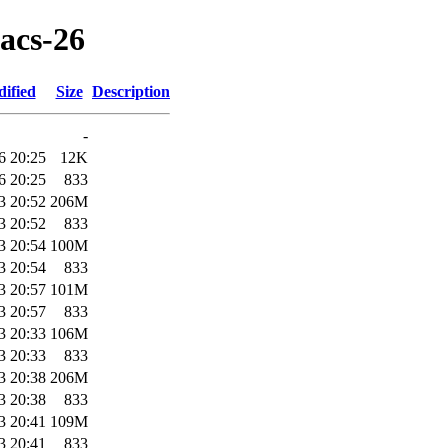
acs-26
ified
Size
Description
-
6 20:25
12K
6 20:25
833
3 20:52
206M
3 20:52
833
3 20:54
100M
3 20:54
833
3 20:57
101M
3 20:57
833
3 20:33
106M
3 20:33
833
3 20:38
206M
3 20:38
833
3 20:41
109M
3 20:41
833